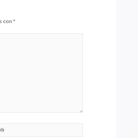
os con
*
b